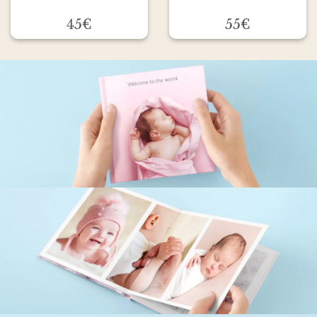
45€
55€