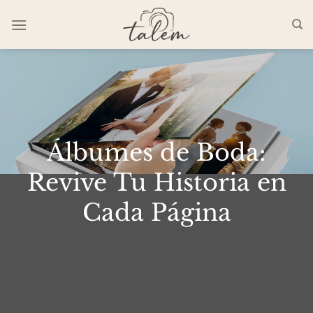
Saltar
al
contenido
Álbumes de Boda:
Revive Tu Historia en
Cada Página